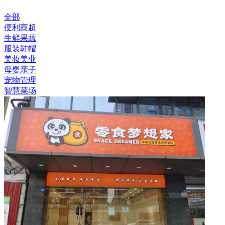
全部
便利商超
生鲜果蔬
服装鞋帽
美妆美业
母婴亲子
宠物管理
智慧菜场